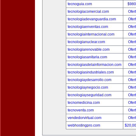
tecnoguia.com
$980
tecnologiacomercial.com
Ofer
tecnologiadevanguardia.com
Ofer
tecnologiaenventas.com
Ofer
tecnologiainternacional.com
Ofer
tecnologianuclear.com
Ofer
tecnologiarenovable.com
Ofer
tecnologiasanitaria.com
Ofer
tecnologiasdelainformacion.com
Ofer
tecnologiasindustriales.com
Ofer
tecnologiaydesarrollo.com
Ofer
tecnologiaynegocio.com
Ofer
tecnologiayseguridad.com
Ofer
tecnomedicina.com
Ofer
tecnoventa.com
Ofer
vendedorvirtual.com
Ofer
webhostingpro.com
$20,0