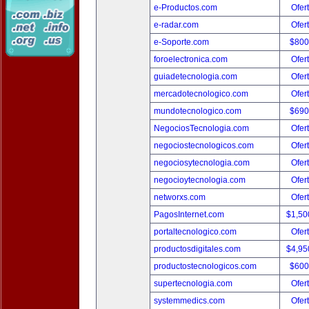
e-Productos.com
Ofer
e-radar.com
Ofer
e-Soporte.com
$800
foroelectronica.com
Ofer
guiadetecnologia.com
Ofer
mercadotecnologico.com
Ofer
mundotecnologico.com
$690
NegociosTecnologia.com
Ofer
negociostecnologicos.com
Ofer
negociosytecnologia.com
Ofer
negocioytecnologia.com
Ofer
networxs.com
Ofer
PagosInternet.com
$1,50
portaltecnologico.com
Ofer
productosdigitales.com
$4,95
productostecnologicos.com
$600
supertecnologia.com
Ofer
systemmedics.com
Ofer