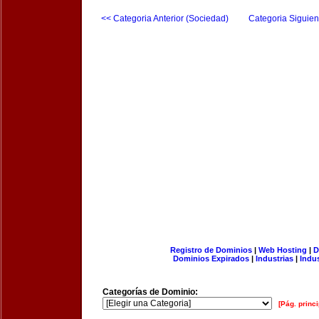
<< Categoria Anterior (Sociedad)
Categoria Siguien
Registro de Dominios
|
Web Hosting
|
D
Dominios Expirados
|
Industrias
|
Indu
Categorías de Dominio:
[Pág. princi