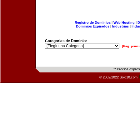
Registro de Dominios
|
Web Hosting
|
D
Dominios Expirados
|
Industrias
|
Indu
Categorías de Dominio:
[Pág. princi
** Precios expre
© 2002/2022 Solo10.com