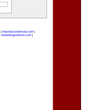
|
importaciondirecta.com
|
|
marketingextremo.com
|