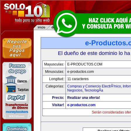
e-Productos.
El dueño de este dominio lo ha
Mayusculas:
E-PRODUCTOS.COM
Minusculas:
e-productos.com
Longitud:
11 caracteres
Categorias:
Compras y Comercio ElectrÃ³nico
,
Info
Negocios
,
TecnologÃ­a
Precio:
Realizar una oferta!
Visitar!
e-productos.com
Serán consideradas ofer