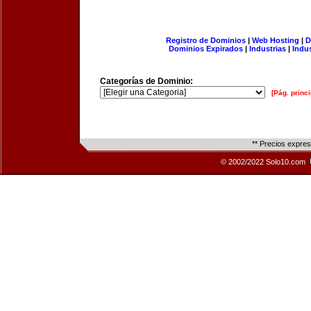
Registro de Dominios
|
Web Hosting
|
D
Dominios Expirados
|
Industrias
|
Indu
Categorías de Dominio:
[Pág. princi
** Precios expre
© 2002/2022 Solo10.com