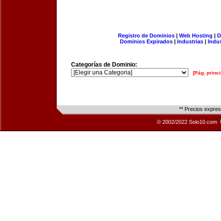
Registro de Dominios
|
Web Hosting
|
D
Dominios Expirados
|
Industrias
|
Indu
Categorías de Dominio:
[Pág. princi
** Precios expre
© 2002/2022 Solo10.com