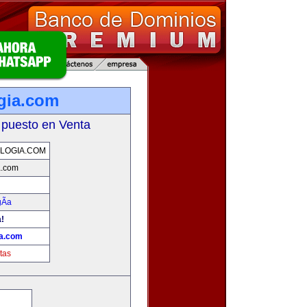
gia.com
 puesto en Venta
LOGIA.COM
a.com
Ã­a
a!
ia.com
tas