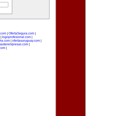
.com
|
OfertaSegura.com
|
|
logoprofesional.com
|
via.com
|
ofertasuruguay.com
|
asterempresas.com
|
com
|