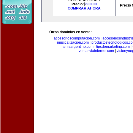
COMPRAR AHORA
Precio $
600.00
Precio 
COMPRAR AHORA
Otros dominios en venta:
accesorioscomputacion.com
|
accesoriosindustri
musicalizacion.com
|
productostecnologicos.c
tenisargentino.com
|
tipsdemarketing.com
|
ventasviainternet.com
|
visionyne