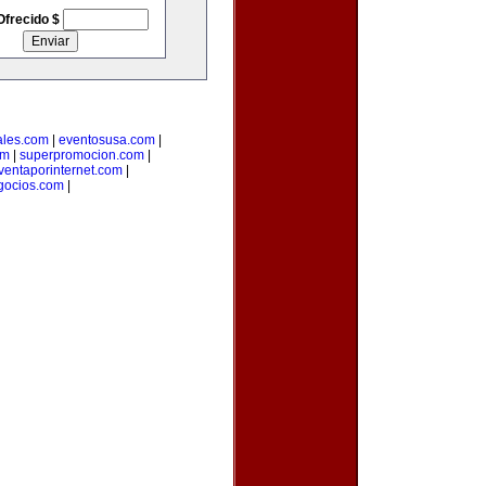
Ofrecido $
ales.com
|
eventosusa.com
|
om
|
superpromocion.com
|
ventaporinternet.com
|
gocios.com
|