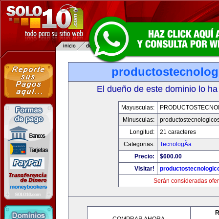
productostecnolog
El dueño de este dominio lo ha
Mayusculas:
PRODUCTOSTECNO
Minusculas:
productostecnologico
Longitud:
21 caracteres
Categorias:
TecnologÃ­a
Precio:
$600.00
Visitar!
productostecnologic
Serán consideradas ofer
R