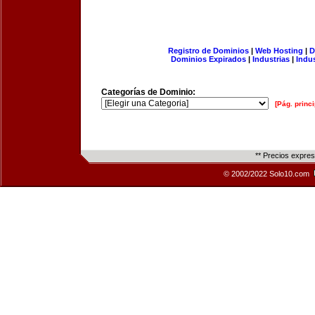
Registro de Dominios
|
Web Hosting
|
D
Dominios Expirados
|
Industrias
|
Indu
Categorías de Dominio:
[Pág. princi
** Precios expre
© 2002/2022 Solo10.com