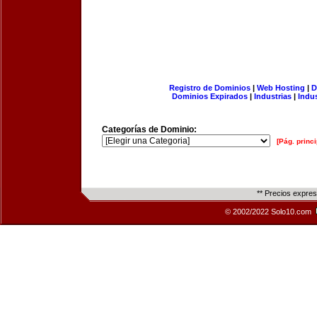
Registro de Dominios
|
Web Hosting
|
D
Dominios Expirados
|
Industrias
|
Indu
Categorías de Dominio:
[Pág. princi
** Precios expre
© 2002/2022 Solo10.com