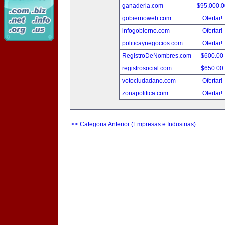
ganaderia.com
$95,000.
gobiernoweb.com
Ofertar!
infogobierno.com
Ofertar!
politicaynegocios.com
Ofertar!
RegistroDeNombres.com
$600.00
registrosocial.com
$650.00
votociudadano.com
Ofertar!
zonapolitica.com
Ofertar!
<< Categoria Anterior (Empresas e Industrias)