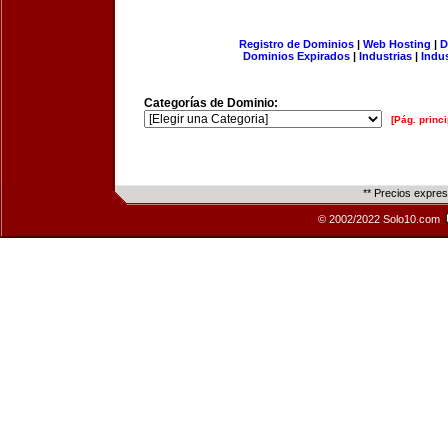
Registro de Dominios
|
Web Hosting
|
D
Dominios Expirados
|
Industrias
|
Indu
Categorías de Dominio:
[Pág. princi
** Precios expre
© 2002/2022 Solo10.com