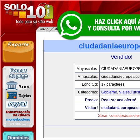
ciudadaniaeurop
Vendido!
Mayusculas:
CIUDADANIAEUROP
Minusculas:
ciudadaniaeuropea.c
Longitud:
17 caracteres
Categorias:
Gobierno
,
Viajes,Turi
Precio:
Realizar una oferta!
Visitar!
ciudadaniaeuropea.c
Serán consideradas ofer