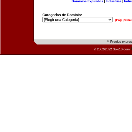
Dominios Expirados
|
Industrias
|
Indu
Categorías de Dominio:
[Pág. princi
** Precios expre
© 2002/2022 Solo10.com