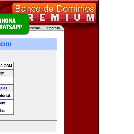
.com
CA.COM
com
tales
ferta!
com
tas