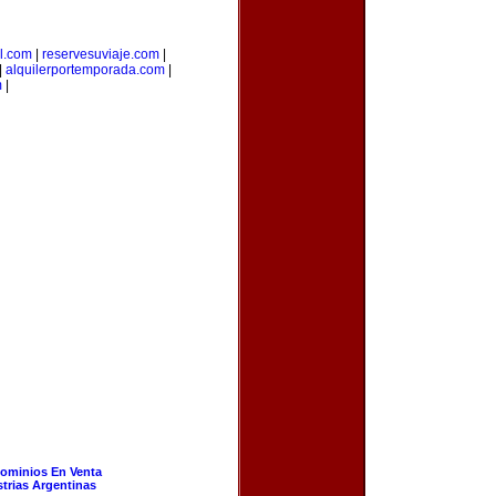
l.com
|
reservesuviaje.com
|
|
alquilerportemporada.com
|
m
|
ominios En Venta
strias Argentinas