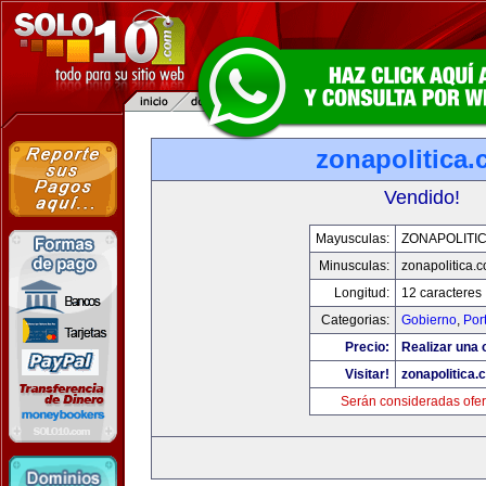
zonapolitica
Vendido!
Mayusculas:
ZONAPOLITI
Minusculas:
zonapolitica.
Longitud:
12 caracteres
Categorias:
Gobierno
,
Por
Precio:
Realizar una o
Visitar!
zonapolitica.
Serán consideradas ofer