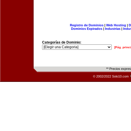
Registro de Dominios
|
Web Hosting
|
D
Dominios Expirados
|
Industrias
|
Indu
Categorías de Dominio:
[Pág. princi
** Precios expre
© 2002/2022 Solo10.com