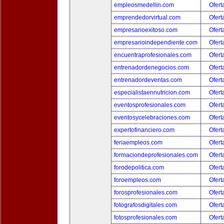
empleosmedellin.com
Ofert
emprendedorvirtual.com
Ofert
empresarioexitoso.com
Ofert
empresarioindependiente.com
Ofert
encuentraprofesionales.com
Ofert
entrenadordenegocios.com
Ofert
entrenadordeventas.com
Ofert
especialistaennutricion.com
Ofert
eventosprofesionales.com
Ofert
eventosycelebraciones.com
Ofert
expertofinanciero.com
Ofert
feriaempleos.com
Ofert
formaciondeprofesionales.com
Ofert
forodepolitica.com
Ofert
foroempleos.com
Ofert
forosprofesionales.com
Ofert
fotografosdigitales.com
Ofert
fotosprofesionales.com
Ofert