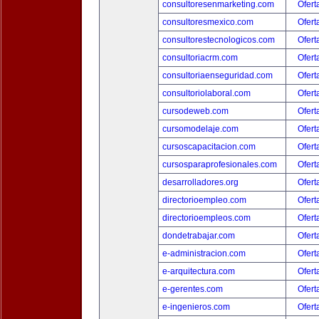
consultoresenmarketing.com
Ofert
consultoresmexico.com
Ofert
consultorestecnologicos.com
Ofert
consultoriacrm.com
Ofert
consultoriaenseguridad.com
Ofert
consultoriolaboral.com
Ofert
cursodeweb.com
Ofert
cursomodelaje.com
Ofert
cursoscapacitacion.com
Ofert
cursosparaprofesionales.com
Ofert
desarrolladores.org
Ofert
directorioempleo.com
Ofert
directorioempleos.com
Ofert
dondetrabajar.com
Ofert
e-administracion.com
Ofert
e-arquitectura.com
Ofert
e-gerentes.com
Ofert
e-ingenieros.com
Ofert