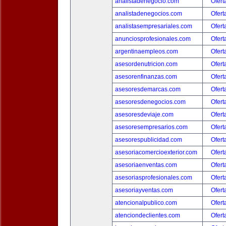
analistadenegocio.com
Ofert
analistadenegocios.com
Ofert
analistasempresariales.com
Ofert
anunciosprofesionales.com
Ofert
argentinaempleos.com
Ofert
asesordenutricion.com
Ofert
asesorenfinanzas.com
Ofert
asesoresdemarcas.com
Ofert
asesoresdenegocios.com
Ofert
asesoresdeviaje.com
Ofert
asesoresempresarios.com
Ofert
asesorespublicidad.com
Ofert
asesoriacomercioexterior.com
Ofert
asesoriaenventas.com
Ofert
asesoriasprofesionales.com
Ofert
asesoriayventas.com
Ofert
atencionalpublico.com
Ofert
atenciondeclientes.com
Ofert