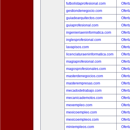
futbolistaprofesional.com
Ofert
gestiondenegocio.com
Ofert
guiadearquitectos.com
Ofert
guiaprofesional.com
Ofert
ingenieriaeninformatica.com
Ofert
inglesprofesional.com
Ofert
lavapisos.com
Ofert
licenciaturaeninformatica.com
Ofert
magiaprofesional.com
Ofert
magosprofesionales.com
Ofert
masterdenegocios.com
Ofert
masterempresas.com
Ofert
mecadodetrabajo.com
Ofert
mecanicademotos.com
Ofert
mexempleo.com
Ofert
mexicoempleo.com
Ofert
mexicoempleos.com
Ofert
miniempleos.com
Ofert