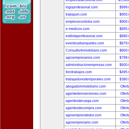
empleosbarcelona.com
$1,00
logoprofesional.com
$999
trabajum.com
$950
empleoscordoba.com
$900
e-medicos.com
$895
estilistaprofesional.com
$890
eventosybanquetes.com
$879
ConsultorInmobiliario.com
$800
agroempresarios.com
$799
administracionempresas.com
$600
forotrabajos.com
$495
trabajadorestemporales.com
$380
abogadoinmobiliario.com
Ofert
agentedeinversiones.com
Ofert
agentesdecarga.com
Ofert
agentesdecompra.com
Ofert
agroemprendedor.com
Ofert
agroempresario.com
Ofert