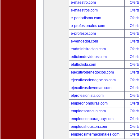
e-maestro.com
Ofert
e-maestros.com
Ofert
e-periodismo.com
Ofert
e-profesionales.com
Ofert
e-profesor.com
Ofert
e-vendedor.com
Ofert
eadministracion.com
Ofert
ediciondevideos.com
Ofert
efutbolista.com
Ofert
ejecutivodenegocios.com
Ofert
ejecutivosdenegocios.com
Ofert
ejecutivosdeventas.com
Ofert
elprofesionista.com
Ofert
empleohonduras.com
Ofert
empleoscancun.com
Ofert
empleosenparaguay.com
Ofert
empleoshouston.com
Ofert
empleosinternacionales.com
Ofert