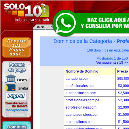
Dominios de la Categoría -
Prof
169 dominios en esta categ
Mostrando 1 de 150
Ver siguientes 19 >>
Nombre de Dominio
Precio
ganaderia.com
$95,00
iprofesionales.com
$3,00
e-capacitacion.com
$2,50
profesionales.com.pa
$2,30
eprofesionales.com
$2,00
agenciaempleos.com
$1,50
e-consultores.com
$1,50