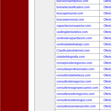
barcelonaempleos.com
Ofert
bolsadeclasificados.com
Ofert
buscapersonal.com
Ofert
buscarpersonal.com
Ofert
capacitacionsuperior.com
Ofert
castingdemodelos.com
Ofert
centrodecapacitacion.com
Ofert
centrodeteletrabajo.com
Ofert
ClasificadosInternet.com
Ofert
clubdefotografia.com
Ofert
consejerodenegocios.com
Ofert
consultasprofesionales.com
Ofert
consultoradebelleza.com
Ofert
consultordenegocios.com
Ofert
consultoresagropecuarios.com
Ofert
consultoresdenegocios.com
Ofert
consultoresderiesgos.com
Ofert
consultoresendesarrollo.com
Ofert