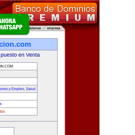
icion.com
 puesto en Venta
ON.COM
iones y Empleo
,
Salud
m
tas