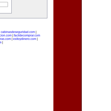
|
cabinasdeseguridad.com
|
icion.com
|
facildecomprar.com
tras.com
|
exitoydinero.com
|
om
|