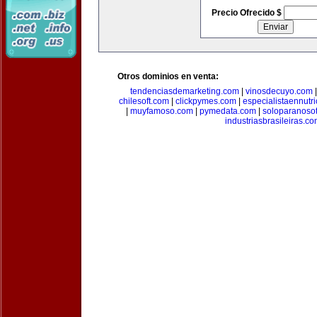
Precio Ofrecido $
Otros dominios en venta:
tendenciasdemarketing.com
|
vinosdecuyo.com
chilesoft.com
|
clickpymes.com
|
especialistaennutr
|
muyfamoso.com
|
pymedata.com
|
soloparanoso
industriasbrasileiras.c