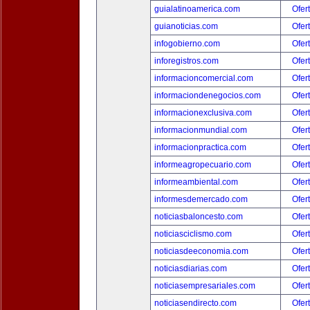
guialatinoamerica.com
Ofer
guianoticias.com
Ofer
infogobierno.com
Ofer
inforegistros.com
Ofer
informacioncomercial.com
Ofer
informaciondenegocios.com
Ofer
informacionexclusiva.com
Ofer
informacionmundial.com
Ofer
informacionpractica.com
Ofer
informeagropecuario.com
Ofer
informeambiental.com
Ofer
informesdemercado.com
Ofer
noticiasbaloncesto.com
Ofer
noticiasciclismo.com
Ofer
noticiasdeeconomia.com
Ofer
noticiasdiarias.com
Ofer
noticiasempresariales.com
Ofer
noticiasendirecto.com
Ofer