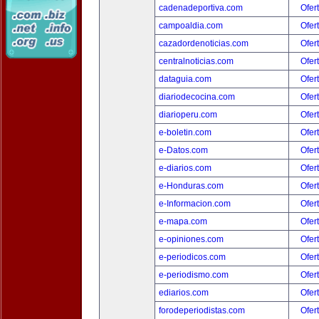
cadenadeportiva.com
Ofer
campoaldia.com
Ofer
cazadordenoticias.com
Ofer
centralnoticias.com
Ofer
dataguia.com
Ofer
diariodecocina.com
Ofer
diarioperu.com
Ofer
e-boletin.com
Ofer
e-Datos.com
Ofer
e-diarios.com
Ofer
e-Honduras.com
Ofer
e-Informacion.com
Ofer
e-mapa.com
Ofer
e-opiniones.com
Ofer
e-periodicos.com
Ofer
e-periodismo.com
Ofer
ediarios.com
Ofer
forodeperiodistas.com
Ofer