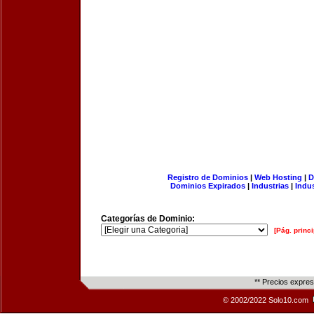
Registro de Dominios
|
Web Hosting
|
D
Dominios Expirados
|
Industrias
|
Indu
Categorías de Dominio:
[Pág. princi
** Precios expre
© 2002/2022 Solo10.com