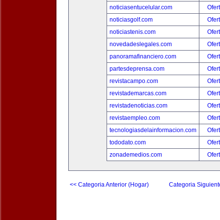
noticiasentucelular.com
Ofer
noticiasgolf.com
Ofer
noticiastenis.com
Ofer
novedadeslegales.com
Ofer
panoramafinanciero.com
Ofer
partesdeprensa.com
Ofer
revistacampo.com
Ofer
revistademarcas.com
Ofer
revistadenoticias.com
Ofer
revistaempleo.com
Ofer
tecnologiasdelainformacion.com
Ofer
tododato.com
Ofer
zonademedios.com
Ofer
<< Categoria Anterior (Hogar)
Categoria Siguient