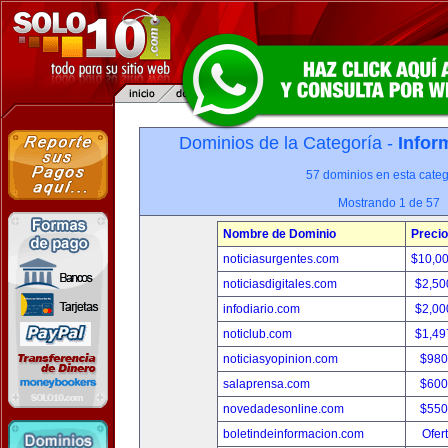
Dominios de la Categoría -
Infor
57 dominios en esta categ
Mostrando 1 de 57
Nombre de Dominio
Precio
noticiasurgentes.com
$10,0
noticiasdigitales.com
$2,50
infodiario.com
$2,00
noticlub.com
$1,49
noticiasyopinion.com
$980
salaprensa.com
$600
novedadesonline.com
$550
boletindeinformacion.com
Ofer