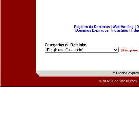
Registro de Dominios
|
Web Hosting
|
D
Dominios Expirados
|
Industrias
|
Indu
Categorías de Dominio:
[Pág. princi
** Precios expre
© 2002/2022 Solo10.com