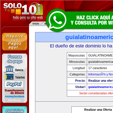
guialatinoameri
El dueño de este dominio lo ha
Mayusculas:
GUIALATINOAME
Minusculas:
guialatinoameric
Longitud:
17 caracteres
Categorias:
InformaciÃ³n y Not
Precio:
Realizar una ofer
Visitar!
guialatinoameri
Serán consideradas ofer
Realizar una Oferta