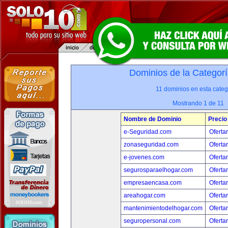
Dominios de la Categorí
11 dominios en esta categ
Mostrando 1 de 11
Nombre de Dominio
Precio
e-Seguridad.com
Oferta
zonaseguridad.com
Oferta
e-jovenes.com
Oferta
segurosparaelhogar.com
Oferta
empresaencasa.com
Oferta
areahogar.com
Oferta
mantenimientodelhogar.com
Oferta
seguropersonal.com
Oferta