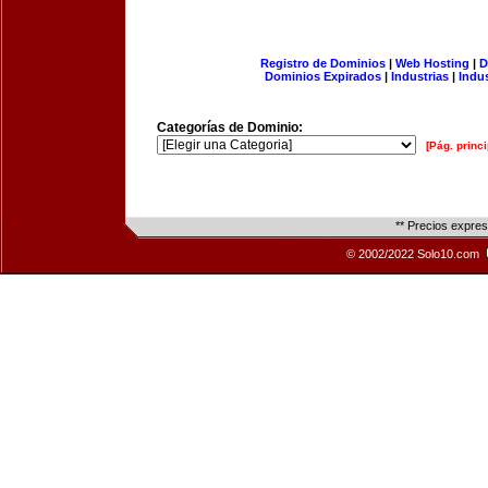
Registro de Dominios
|
Web Hosting
|
D
Dominios Expirados
|
Industrias
|
Indu
Categorías de Dominio:
[Pág. princi
** Precios expre
© 2002/2022 Solo10.com