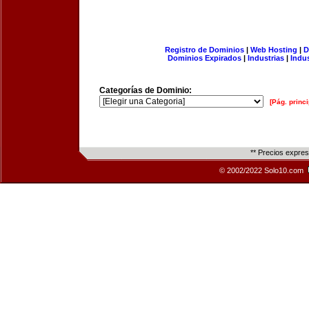
Registro de Dominios
|
Web Hosting
|
D
Dominios Expirados
|
Industrias
|
Indu
Categorías de Dominio:
[Pág. princi
** Precios expre
© 2002/2022 Solo10.com