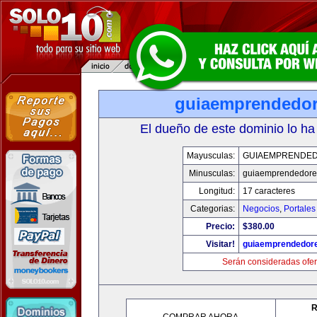
guiaemprendedo
El dueño de este dominio lo ha
Mayusculas:
GUIAEMPRENDE
Minusculas:
guiaemprendedore
Longitud:
17 caracteres
Categorias:
Negocios
,
Portales
Precio:
$380.00
Visitar!
guiaemprendedor
Serán consideradas ofer
R