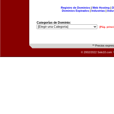
Registro de Dominios
|
Web Hosting
|
D
Dominios Expirados
|
Industrias
|
Indu
Categorías de Dominio:
[Pág. princi
** Precios expre
© 2002/2022 Solo10.com