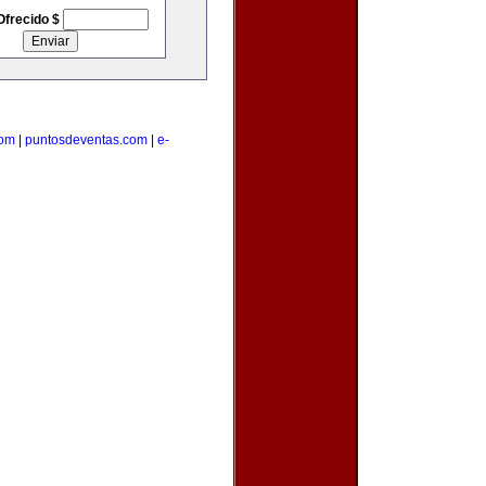
Ofrecido $
com
|
puntosdeventas.com
|
e-