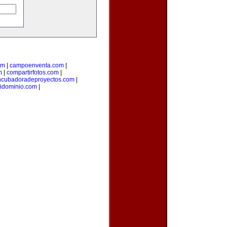
om
|
campoenventa.com
|
m
|
compartirfotos.com
|
ncubadoradeproyectos.com
|
idominio.com
|