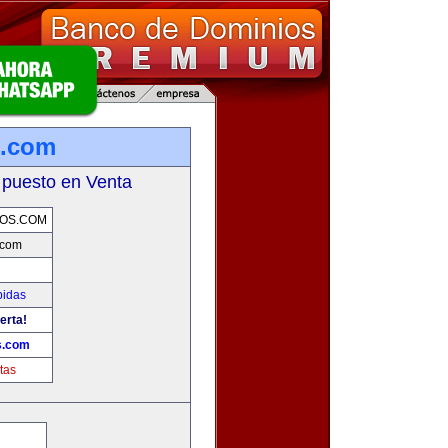
s.com
 puesto en Venta
OS.COM
.com
bidas
erta!
s.com
tas