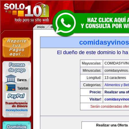
comidasyvino
El dueño de este dominio lo ha
Mayusculas:
COMIDASYVIN
Minusculas:
comidasyvinos
Longitud:
13 caracteres
Categorias:
Alimentos y Be
Precio:
Realizar una of
Visitar!
comidasyvino
Serán consideradas ofer
Realizar una Oferta