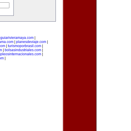
|
guiarivieramaya.com
|
ama.com
|
planesdeviaje.com
|
.com
|
turismoporbrasil.com
|
om
|
bolsasindustriales.com
|
pleosinternacionales.com
|
com
|