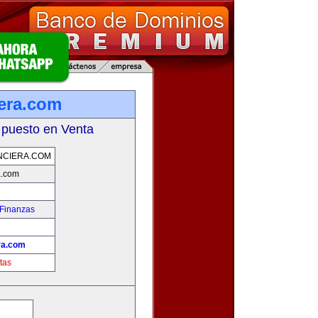
iera.com
 puesto en Venta
NCIERA.COM
a.com
 Finanzas
!
ra.com
tas