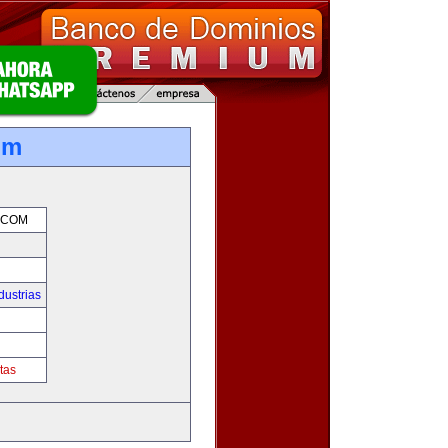
om
.COM
dustrias
m
tas