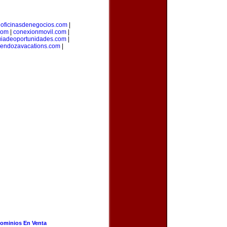
|
oficinasdenegocios.com
|
com
|
conexionmovil.com
|
uiadeoportunidades.com
|
endozavacations.com
|
ominios En Venta