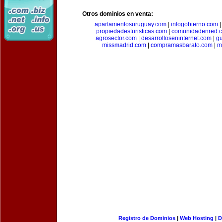
Otros dominios en venta:
apartamentosuruguay.com
|
infogobierno.com
propiedadesturisticas.com
|
comunidadenred.
agrosector.com
|
desarrolloseninternet.com
|
g
missmadrid.com
|
compramasbarato.com
|
m
Registro de Dominios
|
Web Hosting
|
D