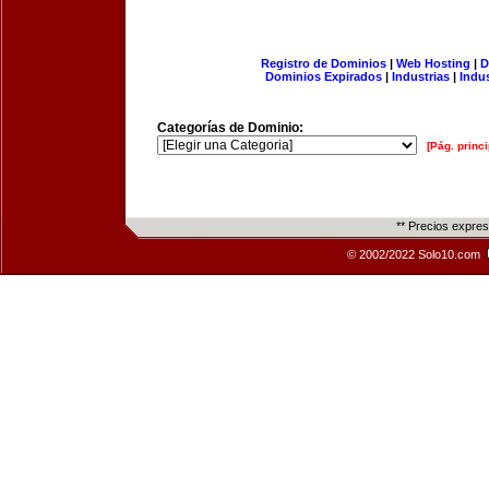
Registro de Dominios
|
Web Hosting
|
D
Dominios Expirados
|
Industrias
|
Indu
Categorías de Dominio:
[Pág. princi
** Precios expre
© 2002/2022 Solo10.com