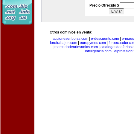
Precio Ofrecido $
Otros dominios en venta:
accionesenbolsa.com
|
e-descuento.com
|
e-maes
forotrabajos.com
|
europymes.com
|
foroecuador.co
|
mercadodeartesanias.com
|
catalogosdeofertas
inteligencia.com
|
elprofesion