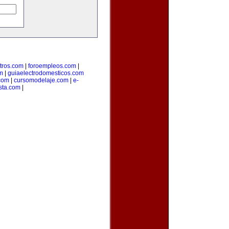
tros.com
|
foroempleos.com
|
m
|
guiaelectrodomesticos.com
.com
|
cursomodelaje.com
|
e-
ista.com
|