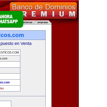
icos.com
 puesto en Venta
ESTICOS.COM
os.com
cos.com
tas