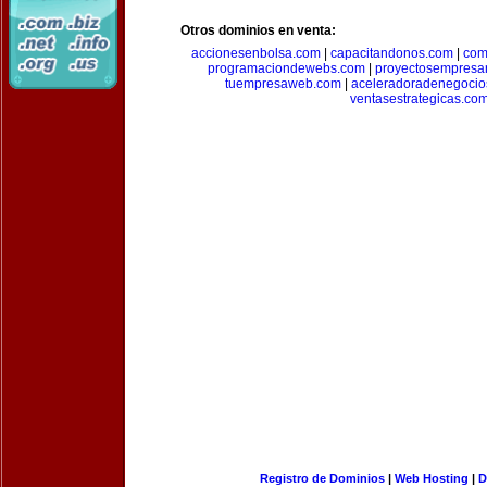
Otros dominios en venta:
accionesenbolsa.com
|
capacitandonos.com
|
com
programaciondewebs.com
|
proyectosempresa
tuempresaweb.com
|
aceleradoradenegocio
ventasestrategicas.co
Registro de Dominios
|
Web Hosting
|
D