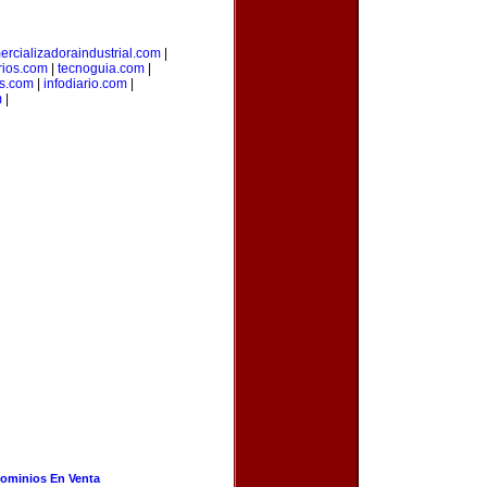
ercializadoraindustrial.com
|
rios.com
|
tecnoguia.com
|
s.com
|
infodiario.com
|
m
|
ominios En Venta