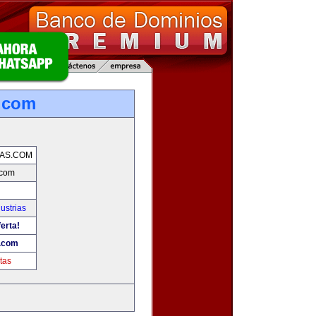
.com
AS.COM
.com
ustrias
erta!
.com
tas