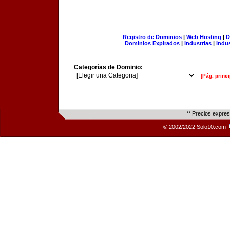
Registro de Dominios
|
Web Hosting
|
D
Dominios Expirados
|
Industrias
|
Indu
Categorías de Dominio:
[Pág. princi
** Precios expre
© 2002/2022 Solo10.com