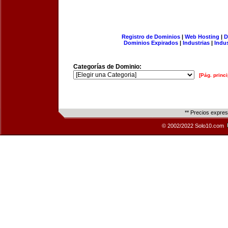
Registro de Dominios
|
Web Hosting
|
D
Dominios Expirados
|
Industrias
|
Indu
Categorías de Dominio:
[Pág. princi
** Precios expre
© 2002/2022 Solo10.com