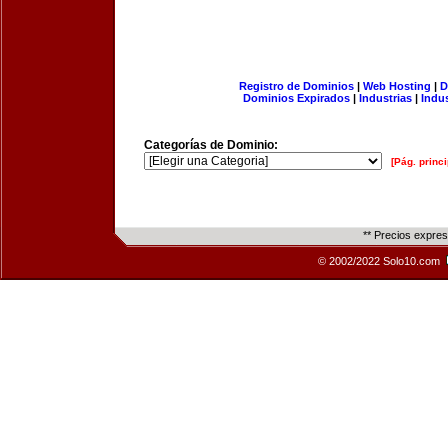
Registro de Dominios
|
Web Hosting
|
D
Dominios Expirados
|
Industrias
|
Indu
Categorías de Dominio:
[Pág. princi
** Precios expre
© 2002/2022 Solo10.com