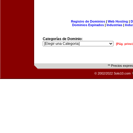
Registro de Dominios
|
Web Hosting
|
D
Dominios Expirados
|
Industrias
|
Indu
Categorías de Dominio:
[Pág. princi
** Precios expre
© 2002/2022 Solo10.com