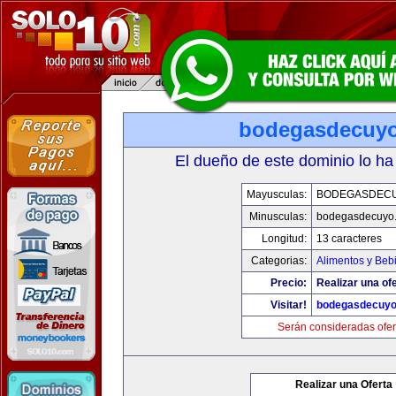
bodegasdecuy
El dueño de este dominio lo ha
Mayusculas:
BODEGASDEC
Minusculas:
bodegasdecuyo
Longitud:
13 caracteres
Categorias:
Alimentos y Beb
Precio:
Realizar una ofe
Visitar!
bodegasdecuy
Serán consideradas ofer
Realizar una Oferta