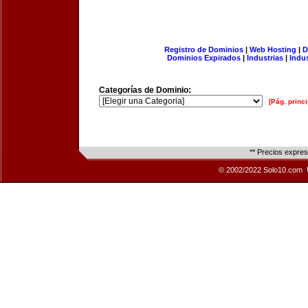
Registro de Dominios
|
Web Hosting
|
D
Dominios Expirados
|
Industrias
|
Indu
Categorías de Dominio:
[Pág. princi
** Precios expre
© 2002/2022 Solo10.com