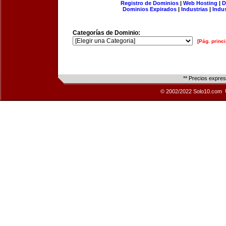
Registro de Dominios
|
Web Hosting
|
D
Dominios Expirados
|
Industrias
|
Indu
Categorías de Dominio:
[Pág. princi
** Precios expre
© 2002/2022 Solo10.com