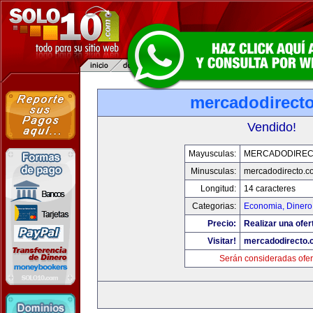
mercadodirect
Vendido!
Mayusculas:
MERCADODIREC
Minusculas:
mercadodirecto.c
Longitud:
14 caracteres
Categorias:
Economia, Dinero
Precio:
Realizar una ofer
Visitar!
mercadodirecto.
Serán consideradas ofer