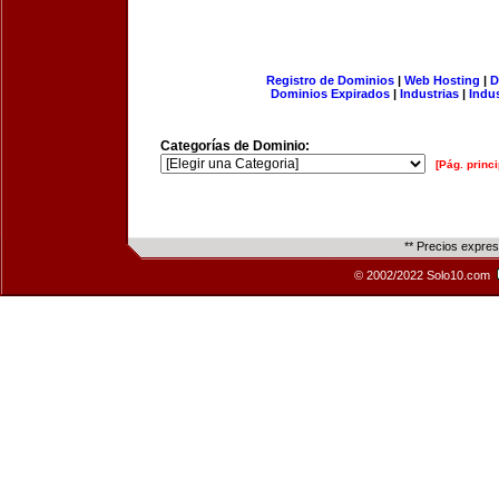
Registro de Dominios
|
Web Hosting
|
D
Dominios Expirados
|
Industrias
|
Indu
Categorías de Dominio:
[Pág. princi
** Precios expre
© 2002/2022 Solo10.com