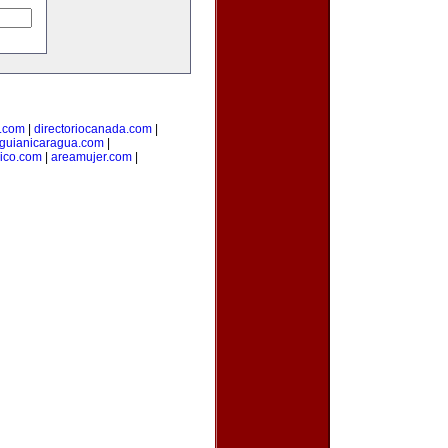
l.com
|
directoriocanada.com
|
guianicaragua.com
|
ico.com
|
areamujer.com
|