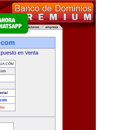
.com
 puesto en Venta
UA.COM
.com
erta!
.com
tas