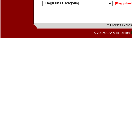
[Pág. princi
** Precios expre
© 2002/2022 Solo10.com