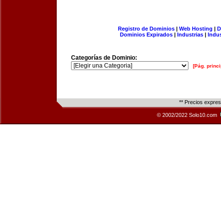
Registro de Dominios
|
Web Hosting
|
D
Dominios Expirados
|
Industrias
|
Indu
Categorías de Dominio:
[Pág. princi
** Precios expre
© 2002/2022 Solo10.com