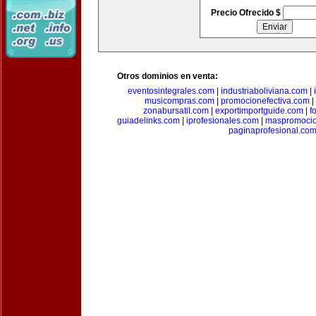
Precio Ofrecido $
Otros dominios en venta:
eventosintegrales.com
|
industriaboliviana.com
|
musicompras.com
|
promocionefectiva.com
|
zonabursatil.com
|
exportimportguide.com
|
f
guiadelinks.com
|
iprofesionales.com
|
maspromoci
paginaprofesional.co