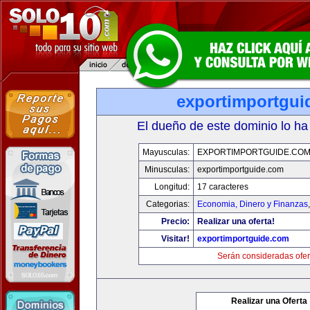
exportimportgui
El dueño de este dominio lo ha
Mayusculas:
EXPORTIMPORTGUIDE.CO
Minusculas:
exportimportguide.com
Longitud:
17 caracteres
Categorias:
Economia, Dinero y Finanzas
Precio:
Realizar una oferta!
Visitar!
exportimportguide.com
Serán consideradas ofer
Realizar una Oferta