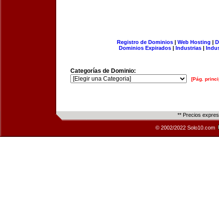
Registro de Dominios
|
Web Hosting
|
D
Dominios Expirados
|
Industrias
|
Indu
Categorías de Dominio:
[Pág. princi
** Precios expre
© 2002/2022 Solo10.com