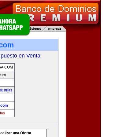
.com
 puesto en Venta
SA.COM
com
ustrias
.com
tas
ealizar una Oferta