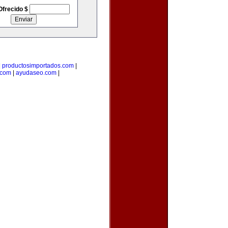
Ofrecido $
|
productosimportados.com
|
.com
|
ayudaseo.com
|