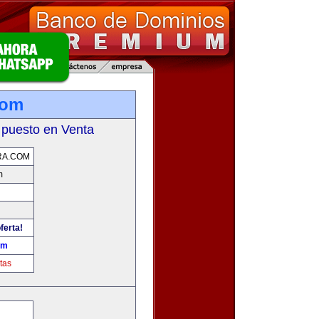
com
 puesto en Venta
RA.COM
m
ferta!
om
tas