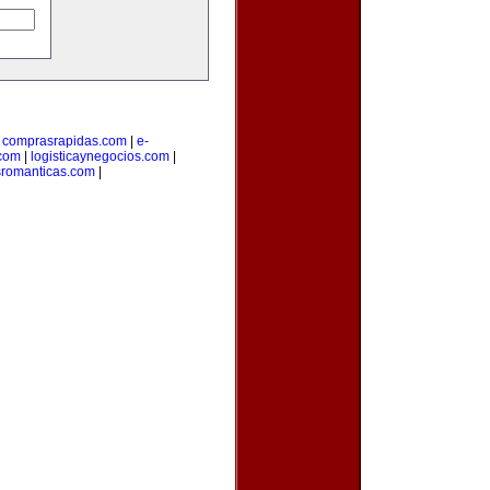
|
comprasrapidas.com
|
e-
.com
|
logisticaynegocios.com
|
sromanticas.com
|