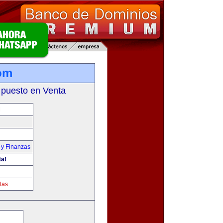
om
 puesto en Venta
M
 y Finanzas
ta!
tas