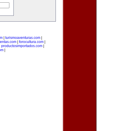
om
|
turismoaventuras.com
|
uentas.com
|
forocultura.com
|
|
productosimportados.com
|
om
|