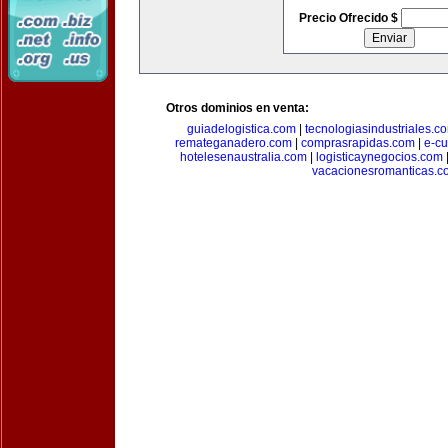
Precio Ofrecido $
Otros dominios en venta:
guiadelogistica.com
|
tecnologiasindustriales.c
remateganadero.com
|
comprasrapidas.com
|
e-c
hotelesenaustralia.com
|
logisticaynegocios.com
vacacionesromanticas.c