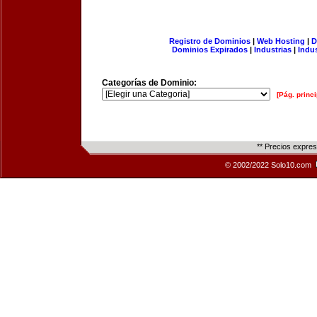
Registro de Dominios
|
Web Hosting
|
D
Dominios Expirados
|
Industrias
|
Indu
Categorías de Dominio:
[Pág. princi
** Precios expre
© 2002/2022 Solo10.com