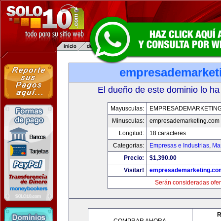
empresademarket
El dueño de este dominio lo ha
Mayusculas:
EMPRESADEMARKETIN
Minusculas:
empresademarketing.com
Longitud:
18 caracteres
Categorias:
Empresas e Industrias
,
Mar
Precio:
$1,390.00
Visitar!
empresademarketing.co
Serán consideradas ofer
R