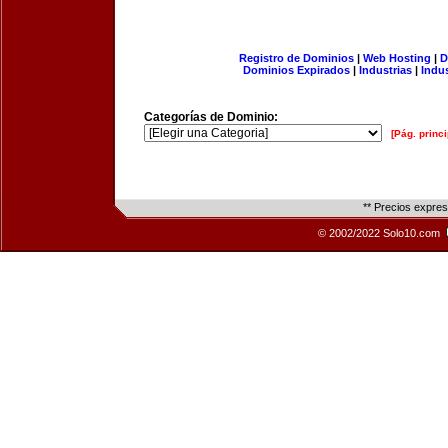
Registro de Dominios
|
Web Hosting
|
D
Dominios Expirados
|
Industrias
|
Indu
Categorías de Dominio:
[Pág. princi
** Precios expre
© 2002/2022 Solo10.com