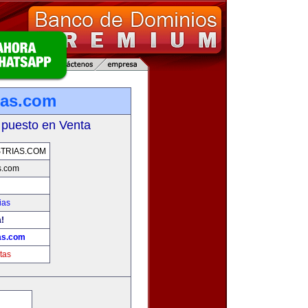
ias.com
 puesto en Venta
TRIAS.COM
s.com
ias
a!
as.com
tas