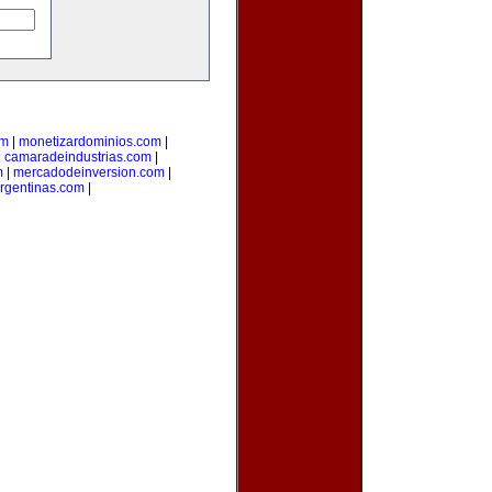
om
|
monetizardominios.com
|
|
camaradeindustrias.com
|
m
|
mercadodeinversion.com
|
rgentinas.com
|