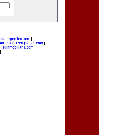
tria-argentina.com
|
com
|
basedeempresas.com
|
|
suinmobiliaria.com
|
|