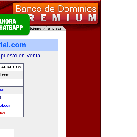
ial.com
 puesto en Venta
SARIAL.COM
l.com
as
!
al.com
tas