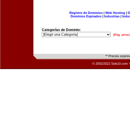
Registro de Dominios
|
Web Hosting
|
D
Dominios Expirados
|
Industrias
|
Indu
Categorías de Dominio:
[Pág. princi
** Precios expre
© 2002/2022 Solo10.com