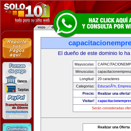
capacitacionempr
El dueño de este dominio lo ha
Mayusculas:
CAPACITACIONEM
Minusculas:
capacitacionempres
Longitud:
20 caracteres
Categorias:
EducaciÃ³n
,
Empresa
Precio:
Realizar una oferta!
Visitar!
capacitacionempre
Serán consideradas ofer
Realizar una Oferta