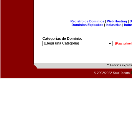
Registro de Dominios
|
Web Hosting
|
D
Dominios Expirados
|
Industrias
|
Indu
Categorías de Dominio:
[Pág. princi
** Precios expre
© 2002/2022 Solo10.com