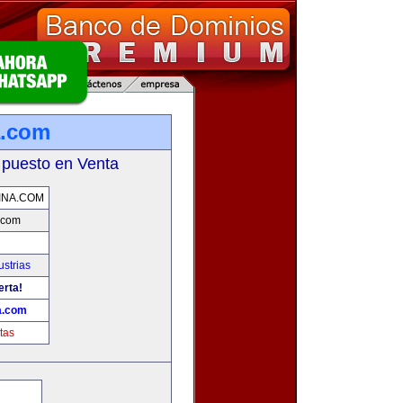
a.com
 puesto en Venta
INA.COM
.com
strias
erta!
a.com
tas