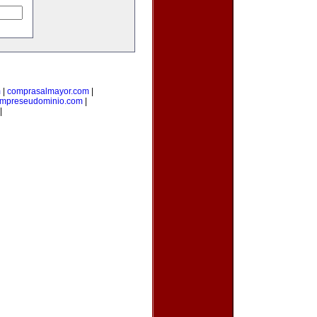
m
|
comprasalmayor.com
|
mpreseudominio.com
|
|