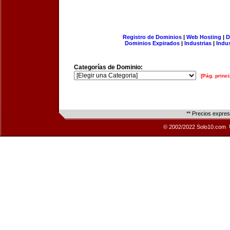
Registro de Dominios
|
Web Hosting
|
D
Dominios Expirados
|
Industrias
|
Indu
Categorías de Dominio:
[Pág. princi
** Precios expre
© 2002/2022 Solo10.com